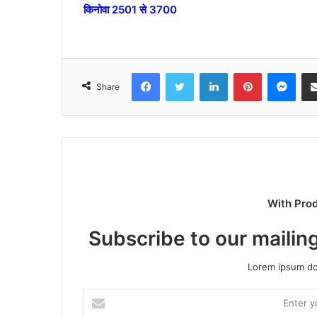
किनोवा 2501 से 3700
Facebook
Twitter
LinkedIn
Pinterest
Mes
Share
With Pro
Subscribe to our mailing
Lorem ipsum dol
Enter
your