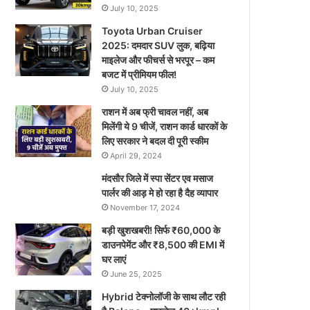
July 10, 2025
Toyota Urban Cruiser
2025: दमदार SUV लुक, बढ़िया
माइलेज और फीचर्स से भरपूर – कम
बजट में प्रीमियम फील!
July 10, 2025
राशन में अब फ्री चावल नहीं, अब
मिलेंगी ये 9 चीजें, राशन कार्ड धारकों के
लिए सरकार ने बदल दी पूरी स्कीम
April 29, 2024
मंदसौर जिले में स्पा सेंटर एव मसाज
पार्लर की आड़ मे हो रहा है दैह व्यापार
November 17, 2024
बड़ी खुशखबरी! सिर्फ ₹60,000 के
डाउनपेमेंट और ₹8,500 की EMI में
घर लाएं
June 25, 2025
Hybrid टेक्नोलॉजी के साथ लौट रही