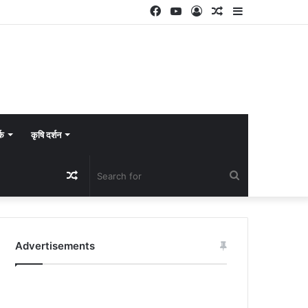
Facebook
YouTube
Log
Random
Sidebar
In
Article
्क
कृषि दर्शन
Random
Search
Article
for
Advertisements