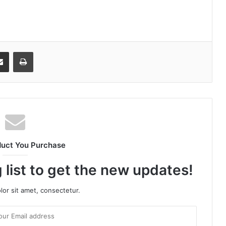
senger
Share via Email
Print
duct You Purchase
 list to get the new updates!
or sit amet, consectetur.