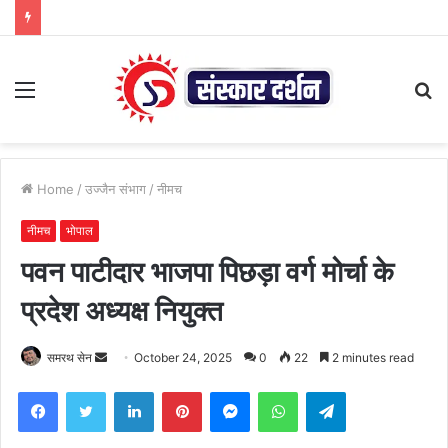
Menu
S
fo
Home
/
उज्जैन संभाग
/
नीमच
नीमच
भोपाल
पवन पाटीदार भाजपा पिछड़ा वर्ग मोर्चा के
प्रदेश अध्यक्ष नियुक्त
Send
समरथ सेन
October 24, 2025
0
22
2 minutes read
an
Facebook
Twitter
LinkedIn
Pinterest
Messenger
WhatsApp
Telegram
email