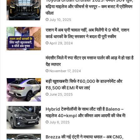
बढ़िया माइलेज और फीचर्स से भरपूर – कम बजट में प्रीमियम
फील!
July 10, 2025
राशन में अब फ्री चावल नहीं, अब मिलेंगी ये 9 चीजें, राशन
कार्ड धारकों के लिए सरकार ने बदल दी पूरी स्कीम
April 29, 2024
मंदसौर जिले में स्पा सेंटर एव मसाज पार्लर की आड़ मे हो रहा है
दैह व्यापार
November 17, 2024
बड़ी खुशखबरी! सिर्फ ₹60,000 के डाउनपेमेंट और
₹8,500 की EMI में घर लाएं
June 25, 2025
Hybrid टेक्नोलॉजी के साथ लौट रही है Baleno –
माइलेज 40+kmpl और कीमत आम आदमी की जेब में!
July 6, 2025
Brezza की नई एंट्री ने मचाया धमाल – अब CNG,