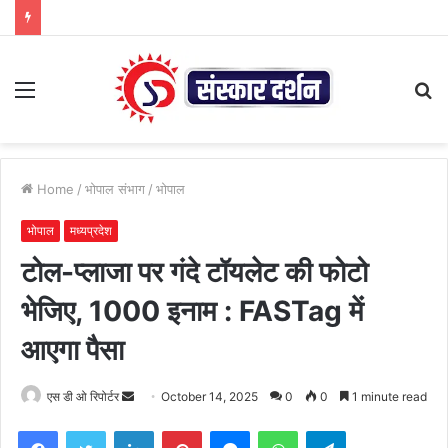
Menu
S
fo
Home
/
भोपाल संभाग
/
भोपाल
भोपाल
मध्यप्रदेश
टोल-प्लाजा पर गंदे टॉयलेट की फोटो
भेजिए, 1000 इनाम : FASTag में
आएगा पैसा
Send
एस डी ओ रिपोर्टर
October 14, 2025
0
0
1 minute read
an
Facebook
Twitter
LinkedIn
Pinterest
Messenger
WhatsApp
Telegram
email