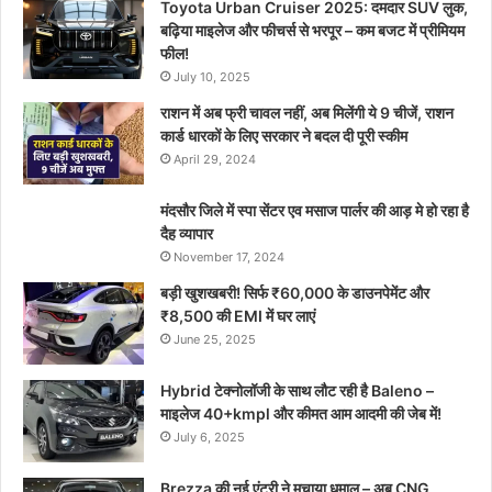
Toyota Urban Cruiser 2025: दमदार SUV लुक,
बढ़िया माइलेज और फीचर्स से भरपूर – कम बजट में प्रीमियम
फील!
July 10, 2025
राशन में अब फ्री चावल नहीं, अब मिलेंगी ये 9 चीजें, राशन
कार्ड धारकों के लिए सरकार ने बदल दी पूरी स्कीम
April 29, 2024
मंदसौर जिले में स्पा सेंटर एव मसाज पार्लर की आड़ मे हो रहा है
दैह व्यापार
November 17, 2024
बड़ी खुशखबरी! सिर्फ ₹60,000 के डाउनपेमेंट और
₹8,500 की EMI में घर लाएं
June 25, 2025
Hybrid टेक्नोलॉजी के साथ लौट रही है Baleno –
माइलेज 40+kmpl और कीमत आम आदमी की जेब में!
July 6, 2025
Brezza की नई एंट्री ने मचाया धमाल – अब CNG,