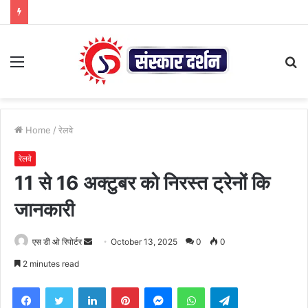
Menu
S
fo
Home
/
रेलवे
रेलवे
11 से 16 अक्टुबर को निरस्त ट्रेनों कि
जानकारी
Send
एस डी ओ रिपोर्टर
October 13, 2025
0
0
an
2 minutes read
email
Facebook
Twitter
LinkedIn
Pinterest
Messenger
WhatsApp
Telegram