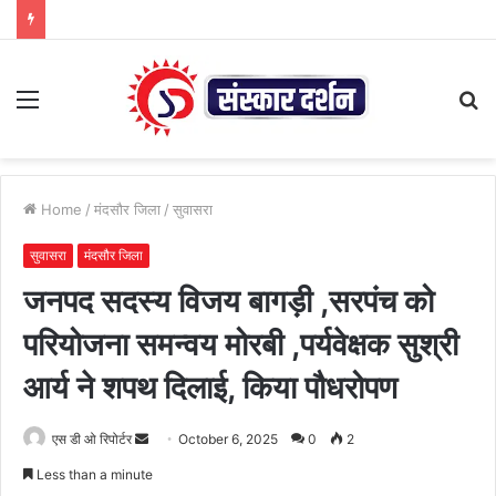
Menu
S
fo
Home
/
मंदसौर जिला
/
सुवासरा
सुवासरा
मंदसौर जिला
जनपद सदस्य विजय बागड़ी ,सरपंच को
परियोजना समन्वय मोरबी ,पर्यवेक्षक सुश्री
आर्य ने शपथ दिलाई, किया पौधरोपण
Send
एस डी ओ रिपोर्टर
October 6, 2025
0
2
an
Less than a minute
email