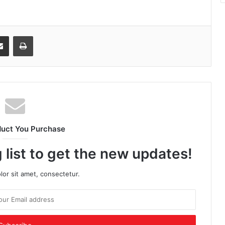
senger
Share via Email
Print
duct You Purchase
 list to get the new updates!
or sit amet, consectetur.