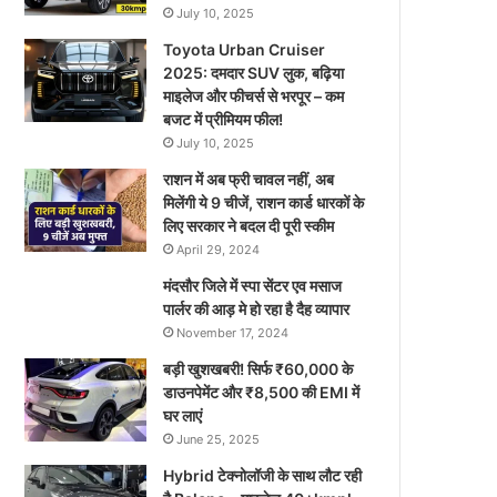
July 10, 2025
Toyota Urban Cruiser
2025: दमदार SUV लुक, बढ़िया
माइलेज और फीचर्स से भरपूर – कम
बजट में प्रीमियम फील!
July 10, 2025
राशन में अब फ्री चावल नहीं, अब
मिलेंगी ये 9 चीजें, राशन कार्ड धारकों के
लिए सरकार ने बदल दी पूरी स्कीम
April 29, 2024
मंदसौर जिले में स्पा सेंटर एव मसाज
पार्लर की आड़ मे हो रहा है दैह व्यापार
November 17, 2024
बड़ी खुशखबरी! सिर्फ ₹60,000 के
डाउनपेमेंट और ₹8,500 की EMI में
घर लाएं
June 25, 2025
Hybrid टेक्नोलॉजी के साथ लौट रही