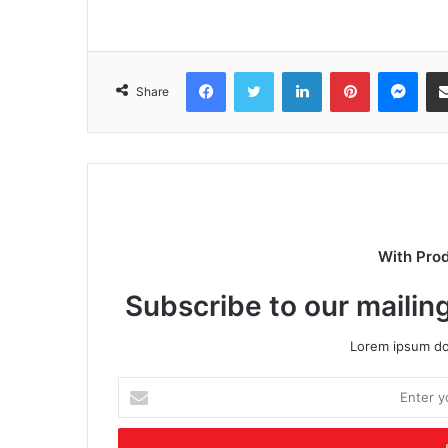
Facebook
Twitter
LinkedIn
Pinterest
Mes
Share
With Pro
Subscribe to our mailing
Lorem ipsum dol
Enter
your
Email