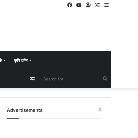
Facebook
YouTube
Log
Random
Sidebar
In
Article
्क
कृषि दर्शन
Random
Search
Article
for
Advertisements