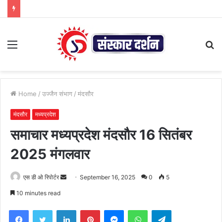
Menu
S
fo
Home
/
उज्जैन संभाग
/
मंदसौर
मंदसौर
मध्यप्रदेश
समाचार मध्यप्रदेश मंदसौर 16 सितंबर
2025 मंगलवार
Send
एस डी ओ रिपोर्टर
September 16, 2025
0
5
an
10 minutes read
email
Facebook
Twitter
LinkedIn
Pinterest
Messenger
WhatsApp
Telegram