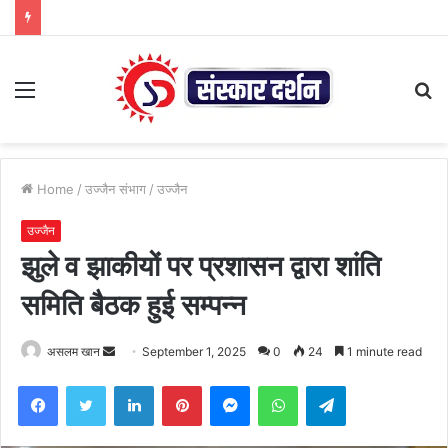
Menu
S
fo
Home
/
उज्जैन संभाग
/
उज्जैन
उज्जैन
झुले व झाकीयों पर प्रशासन द्वारा शांति
समिति बैठक हुई सम्पन्न
Send
असलम खान
September 1, 2025
0
24
1 minute read
an
Facebook
Twitter
LinkedIn
Pinterest
Messenger
WhatsApp
Telegram
email