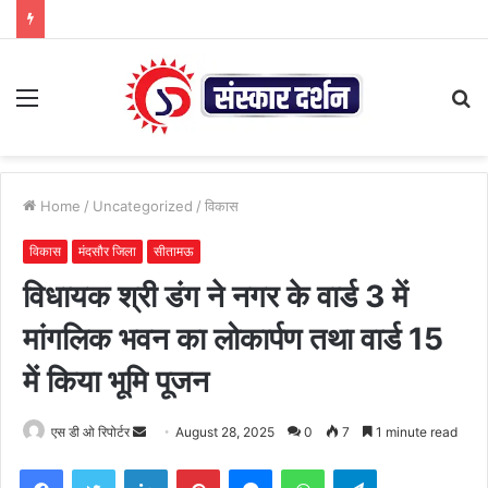
Menu
S
fo
Home
/
Uncategorized
/
विकास
विकास
मंदसौर जिला
सीतामऊ
विधायक श्री डंग ने नगर के वार्ड 3 में
मांगलिक भवन का लोकार्पण तथा वार्ड 15
में किया भूमि पूजन
Send
एस डी ओ रिपोर्टर
August 28, 2025
0
7
1 minute read
an
Facebook
Twitter
LinkedIn
Pinterest
Messenger
WhatsApp
Telegram
email