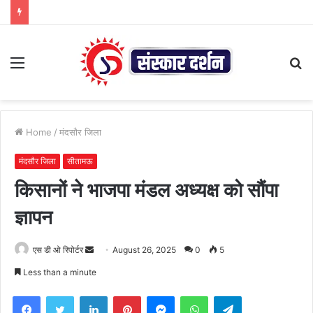
Menu
S
fo
Home
/
मंदसौर जिला
मंदसौर जिला
सीतामऊ
किसानों ने भाजपा मंडल अध्यक्ष को सौंपा
ज्ञापन
Send
एस डी ओ रिपोर्टर
August 26, 2025
0
5
an
Less than a minute
email
Facebook
Twitter
LinkedIn
Pinterest
Messenger
WhatsApp
Telegram