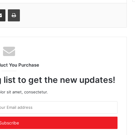
senger
Share via Email
Print
duct You Purchase
 list to get the new updates!
or sit amet, consectetur.