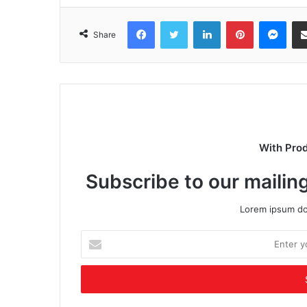
Facebook
Twitter
LinkedIn
Pinterest
Mes
Share
With Pro
Subscribe to our mailing
Lorem ipsum dol
Enter
your
Email
address