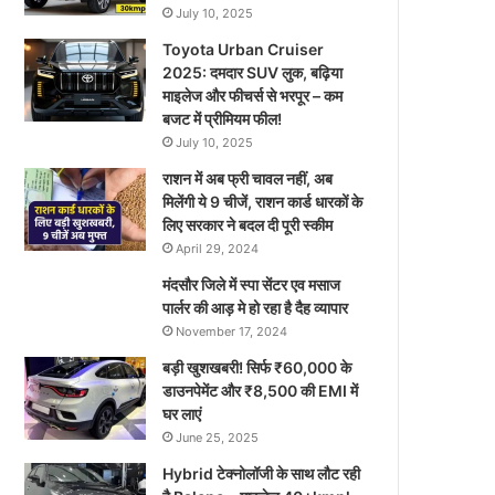
July 10, 2025
Toyota Urban Cruiser
2025: दमदार SUV लुक, बढ़िया
माइलेज और फीचर्स से भरपूर – कम
बजट में प्रीमियम फील!
July 10, 2025
राशन में अब फ्री चावल नहीं, अब
मिलेंगी ये 9 चीजें, राशन कार्ड धारकों के
लिए सरकार ने बदल दी पूरी स्कीम
April 29, 2024
मंदसौर जिले में स्पा सेंटर एव मसाज
पार्लर की आड़ मे हो रहा है दैह व्यापार
November 17, 2024
बड़ी खुशखबरी! सिर्फ ₹60,000 के
डाउनपेमेंट और ₹8,500 की EMI में
घर लाएं
June 25, 2025
Hybrid टेक्नोलॉजी के साथ लौट रही