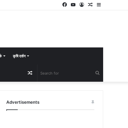
Facebook
YouTube
Log
Random
Sidebar
In
Article
्क
कृषि दर्शन
Random
Search
Article
for
Advertisements