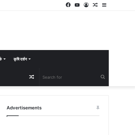
Facebook
YouTube
Log
Random
Sidebar
In
Article
्क
कृषि दर्शन
Random
Search
Article
for
Advertisements