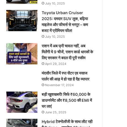
July 10, 2025
Toyota Urban Cruiser
2025: दमदार SUV लुक, बढ़िया
माइलेज और फीचर्स से भरपूर – कम
बजट में प्रीमियम फील!
July 10, 2025
राशन में अब फ्री चावल नहीं, अब
मिलेंगी ये 9 चीजें, राशन कार्ड धारकों के
लिए सरकार ने बदल दी पूरी स्कीम
April 29, 2024
मंदसौर जिले में स्पा सेंटर एव मसाज
पार्लर की आड़ मे हो रहा है दैह व्यापार
November 17, 2024
बड़ी खुशखबरी! सिर्फ ₹60,000 के
डाउनपेमेंट और ₹8,500 की EMI में
घर लाएं
June 25, 2025
Hybrid टेक्नोलॉजी के साथ लौट रही