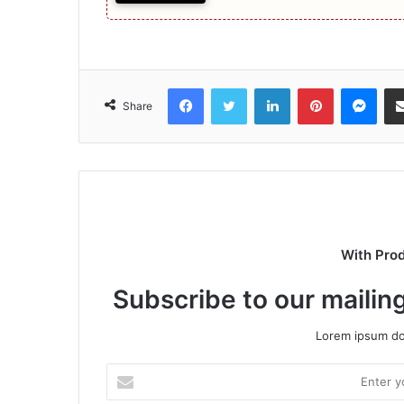
Facebook
Twitter
LinkedIn
Pinterest
Mes
Share
With Pro
Subscribe to our mailing
Lorem ipsum dol
Enter
your