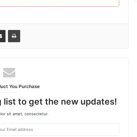
senger
Share via Email
Print
duct You Purchase
 list to get the new updates!
or sit amet, consectetur.