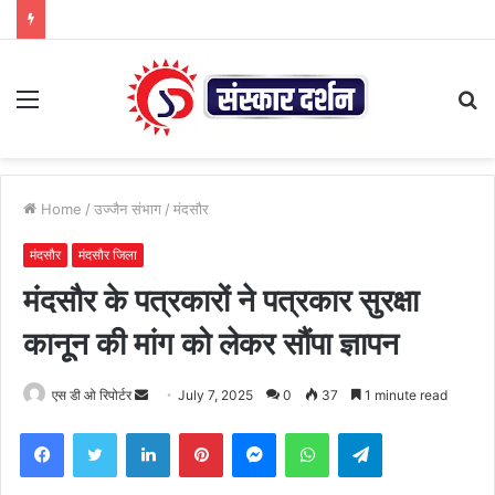
Menu
S
fo
Home
/
उज्जैन संभाग
/
मंदसौर
मंदसौर
मंदसौर जिला
मंदसौर के पत्रकारों ने पत्रकार सुरक्षा
कानूून की मांग को लेकर सौंपा ज्ञापन
Send
एस डी ओ रिपोर्टर
July 7, 2025
0
37
1 minute read
an
Facebook
Twitter
LinkedIn
Pinterest
Messenger
WhatsApp
Telegram
email