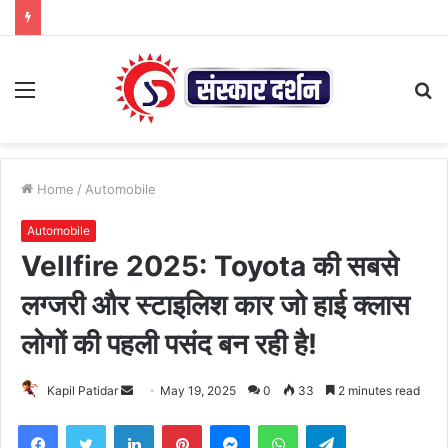
Menu
S
fo
Home
/
Automobile
Automobile
Vellfire 2025: Toyota की सबसे
लग्जरी और स्टाइलिश कार जो हाई क्लास
लोगों की पहली पसंद बन रही है!
Send
Kapil Patidar
May 19, 2025
0
33
2 minutes read
an
Facebook
Twitter
LinkedIn
Pinterest
Messenger
WhatsApp
Telegram
email