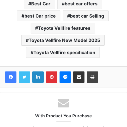
Best Car
best car offers
best Car price
best car Selling
Toyota Vellfire features
Toyota Vellfire New Model 2025
Toyota Vellfire specification
Facebook
Twitter
LinkedIn
Pinterest
Messenger
Share via Email
Print
With Product You Purchase