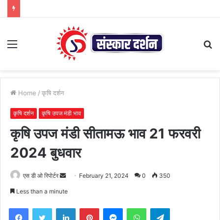
Menu
S
fo
Home
/
कृषि दर्शन
कृषि दर्शन
कृषि उपज मंडी भाव
कृषि उपज मंडी सीतामऊ भाव 21 फरवरी
2024 बुधवार
Send
एस डी ओ रिपोर्टर
February 21, 2024
0
350
an
Less than a minute
email
Facebook
Twitter
LinkedIn
Pinterest
Messenger
WhatsApp
Telegram