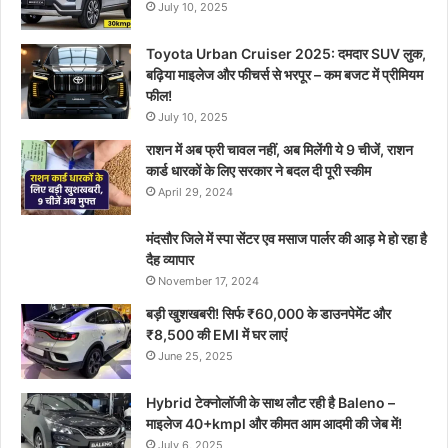
July 10, 2025
Toyota Urban Cruiser 2025: दमदार SUV लुक,
बढ़िया माइलेज और फीचर्स से भरपूर – कम बजट में प्रीमियम
फील!
July 10, 2025
राशन में अब फ्री चावल नहीं, अब मिलेंगी ये 9 चीजें, राशन
कार्ड धारकों के लिए सरकार ने बदल दी पूरी स्कीम
April 29, 2024
मंदसौर जिले में स्पा सेंटर एव मसाज पार्लर की आड़ मे हो रहा है
दैह व्यापार
November 17, 2024
बड़ी खुशखबरी! सिर्फ ₹60,000 के डाउनपेमेंट और
₹8,500 की EMI में घर लाएं
June 25, 2025
Hybrid टेक्नोलॉजी के साथ लौट रही है Baleno –
माइलेज 40+kmpl और कीमत आम आदमी की जेब में!
July 6, 2025