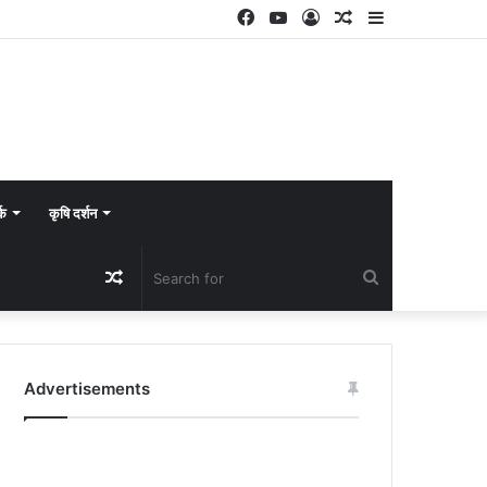
Facebook
YouTube
Log
Random
Sidebar
In
Article
्क
कृषि दर्शन
Random
Search
Article
for
Advertisements