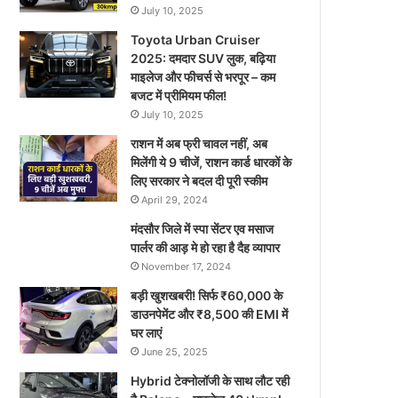
July 10, 2025
Toyota Urban Cruiser
2025: दमदार SUV लुक, बढ़िया
माइलेज और फीचर्स से भरपूर – कम
बजट में प्रीमियम फील!
July 10, 2025
राशन में अब फ्री चावल नहीं, अब
मिलेंगी ये 9 चीजें, राशन कार्ड धारकों के
लिए सरकार ने बदल दी पूरी स्कीम
April 29, 2024
मंदसौर जिले में स्पा सेंटर एव मसाज
पार्लर की आड़ मे हो रहा है दैह व्यापार
November 17, 2024
बड़ी खुशखबरी! सिर्फ ₹60,000 के
डाउनपेमेंट और ₹8,500 की EMI में
घर लाएं
June 25, 2025
Hybrid टेक्नोलॉजी के साथ लौट रही