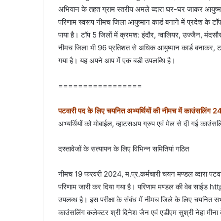
अभियान के तहत ग्राम स्‍तरीय अमले व्‍दारा घर-घर जाकर आयुष्‍म
परिणाम स्‍वरूप नीमच जिला आयुष्‍मान कार्ड बनाने में प्रदेश के टॉ
पाया है। टॉप 5 जिलों में क्रमश: इंदौर, ग्‍वालियर, उज्‍जैन, मंदसौ
नीमच जिला भी 96 प्रतिशत से अधिक आयुष्मान कार्ड बनाकर, टॉप
गया है। यह अपने आप में एक बडी उपलब्धि है।
=================
प
ट
वारी पद के लिए चयनित अभ्‍यर्थियों की नीमच में काउंसलिंग 
अ‍भ्‍यर्थियों को मोबाईल, व्‍हाटसअप ग्रुप एवं मेल से दी गई काउंस
दस्‍तावेजों के सत्‍यापन के लिए विभिन्‍न समितियां गठित
नीमच 19 फरवरी 2024, म.प्र.कर्मचारी चयन मण्‍डल व्‍दारा पटवार
परिणाम जारी कर दिया गया है। परिणाम मण्‍डल की वेब साईड 
उपलब्‍ध है। इस परीक्षा के संबंध में नीमच जिले के लिए चयनित सभ
काउंसलिंग कलेक्‍टर श्री दिनेश जैन एवं एडीएम सुश्री नेहा मीना 