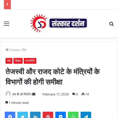
Menu
S
fo
Home
/
देश
देश
बिहार
राजनीति
तेजस्वी और राजद कोटे के मंत्रियों के
विभागों की होगी समीक्षा
Send
एस डी ओ रिपोर्टर
February 17, 2024
0
14
an
1 minute read
email
Facebook
Twitter
LinkedIn
Pinterest
Messenger
WhatsApp
Telegram