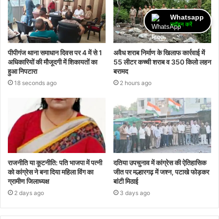
Whatsapp
ज्वॉइन करें
पीपीगंज थाना समाधान दिवस पर 4 में से 1
अवैध शराब निर्माण के खिलाफ कार्रवाई में
अधिकारियों की मौजूदगी में शिकायतों का
55 लीटर कच्ची शराब व 350 किलो लहन
हुआ निपटारा
बरामद
18 seconds ago
2 hours ago
राजनीति या कूटनीति: पति भाजपा में पत्नी
दतिया उपचुनाव में कांग्रेस की ऐतिहासिक
को कांग्रेस ने बना दिया महिला विंग का
जीत पर मल्हारगढ़ में जश्न, पटाखे फोड़कर
ग्रामीण जिलाध्यक्ष
बांटी मिठाई
2 days ago
3 days ago