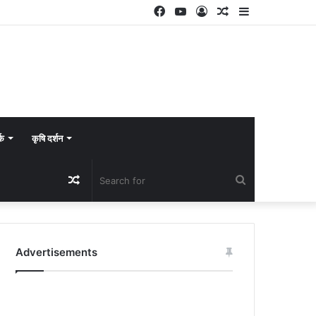
Facebook
YouTube
Log
Random
Sidebar
In
Article
्क
कृषि दर्शन
Random
Search
Article
for
Advertisements