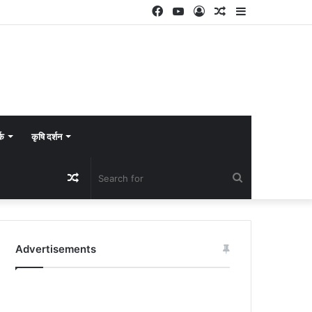
Facebook
YouTube
Log
Random
Sidebar
In
Article
्क
कृषि दर्शन
Random
Search
Article
for
Advertisements