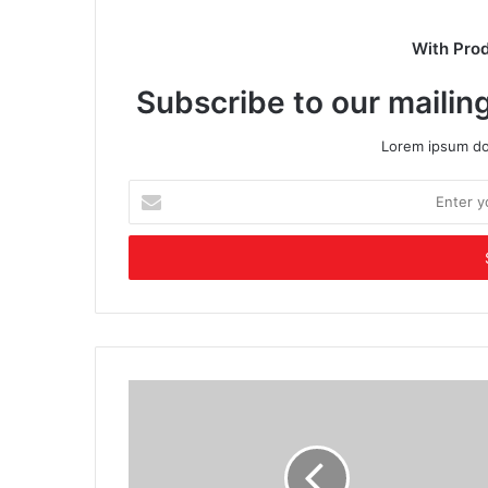
With Pro
Subscribe to our mailing
Lorem ipsum dol
Enter
your
Email
address