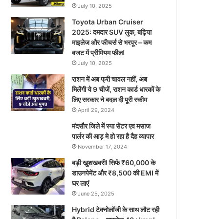
July 10, 2025
Toyota Urban Cruiser
2025: दमदार SUV लुक, बढ़िया
माइलेज और फीचर्स से भरपूर – कम
बजट में प्रीमियम फील!
July 10, 2025
राशन में अब फ्री चावल नहीं, अब
मिलेंगी ये 9 चीजें, राशन कार्ड धारकों के
लिए सरकार ने बदल दी पूरी स्कीम
April 29, 2024
मंदसौर जिले में स्पा सेंटर एव मसाज
पार्लर की आड़ मे हो रहा है दैह व्यापार
November 17, 2024
बड़ी खुशखबरी! सिर्फ ₹60,000 के
डाउनपेमेंट और ₹8,500 की EMI में
घर लाएं
June 25, 2025
Hybrid टेक्नोलॉजी के साथ लौट रही