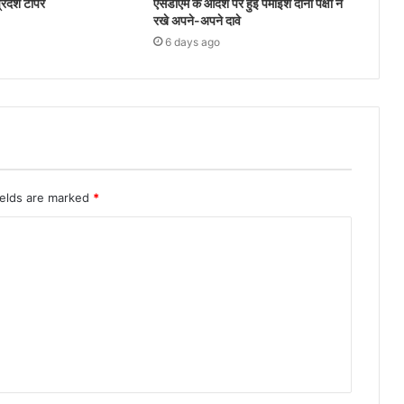
 प्रदेश टॉपर
एसडीएम के आदेश पर हुई पैमाइश दोनों पक्षों ने
रखे अपने-अपने दावे
6 days ago
ields are marked
*