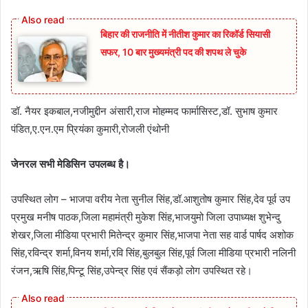
बिहार की राजनीति में नीतीश कुमार का रिकॉर्ड सियासी
सफर, 10 बार मुख्यमंत्री पद की शपथ ले चुके
डॉ. नैयर इकबाल,नजीमुद्दीन अंसारी,राज मोहम्मद फार्मासिस्ट,डॉ. सुभाष कुमार
पंडित,ए.एन.एम प्रियंका कुमारी,रोजली एंथोनी
जेनरल सभी मेडिसिन उपलब्ध है।
उपस्थित लोग – भाजपा वरीय नेता सुनील सिंह,डॉ.आशुतोष कुमार सिंह,देव पूर्व उप
प्रमुख मनीष पाठक,जिला महामंत्री मुकेश सिंह,भाजयुमो जिला उपाध्यक्ष शुभेन्दु
शेखर,जिला मीडिया प्रभारी मितेन्द्र कुमार सिंह,भाजपा नेता सह वार्ड पार्षद अशोक
सिंह,रविन्द्र शर्मा,विनय शर्मा,रवि सिंह,बुलबुल सिंह,पूर्व जिला मीडिया प्रभारी नलिनी
रंजन,ऋषि सिंह,पिन्टू सिंह,उपेन्द्र सिंह एवं सैंकड़ो लोग उपस्थित रहे।