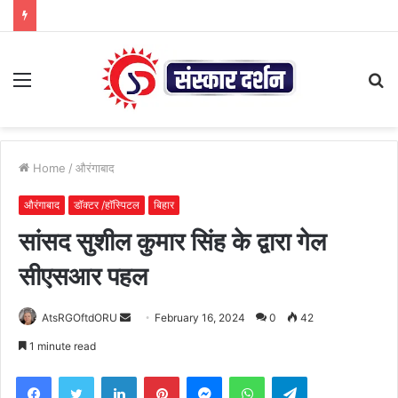
Menu
S
fo
Home
/
औरंगाबाद
औरंगाबाद
डाॅक्टर /हाॅस्पिटल
बिहार
सांसद सुशील कुमार सिंह के द्वारा गेल
सीएसआर पहल
Send
AtsRGOftdORU
February 16, 2024
0
42
an
1 minute read
email
Facebook
Twitter
LinkedIn
Pinterest
Messenger
WhatsApp
Telegram