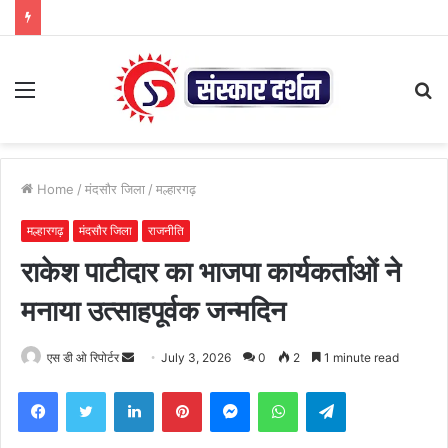
Menu
S
fo
Home
/
मंदसौर जिला
/
मल्हारगढ़
मल्हारगढ़
मंदसौर जिला
राजनीति
राकेश पाटीदार का भाजपा कार्यकर्ताओं ने
मनाया उत्साहपूर्वक जन्मदिन
Send
एस डी ओ रिपोर्टर
July 3, 2026
0
2
1 minute read
an
Facebook
Twitter
LinkedIn
Pinterest
Messenger
WhatsApp
Telegram
email