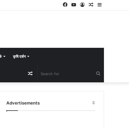
Facebook
YouTube
Log
Random
Sidebar
In
Article
्क
कृषि दर्शन
Random
Search
Article
for
Advertisements