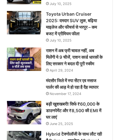
July 10, 2025
Toyota Urban Cruiser
2025: दमदार SUV लुक, बढ़िया
माइलेज और फीचर्स से भरपूर – कम
बजट में प्रीमियम फील!
July 10, 2025
राशन में अब फ्री चावल नहीं, अब
मिलेंगी ये 9 चीजें, राशन कार्ड धारकों के
लिए सरकार ने बदल दी पूरी स्कीम
April 29, 2024
मंदसौर जिले में स्पा सेंटर एव मसाज
पार्लर की आड़ मे हो रहा है दैह व्यापार
November 17, 2024
बड़ी खुशखबरी! सिर्फ ₹60,000 के
डाउनपेमेंट और ₹8,500 की EMI में
घर लाएं
June 25, 2025
Hybrid टेक्नोलॉजी के साथ लौट रही