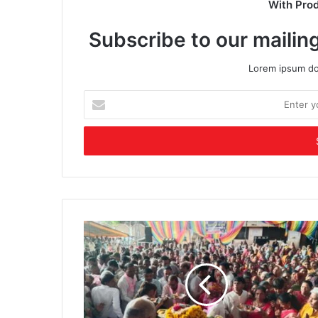
With Pro
Subscribe to our mailing
Lorem ipsum dol
Enter
your
Email
address