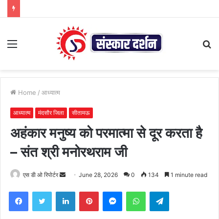
Menu
S
fo
Home
/
आध्यात्म
आध्यात्म
मंदसौर जिला
सीतामऊ
अहंकार मनुष्य को परमात्मा से दूर करता है
– संत श्री मनोरथराम जी
Send
एस डी ओ रिपोर्टर
June 28, 2026
0
134
1 minute read
an
Facebook
Twitter
LinkedIn
Pinterest
Messenger
WhatsApp
Telegram
email