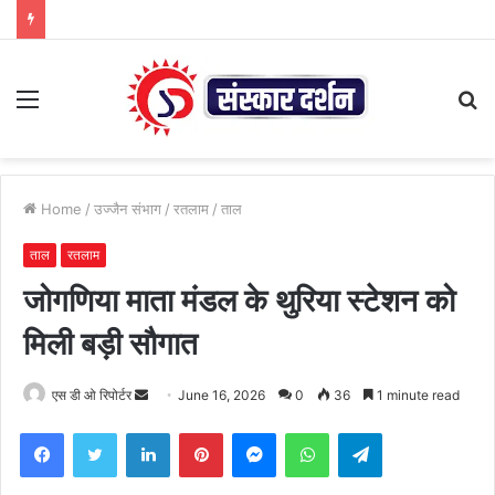
Menu
S
fo
Home
/
उज्जैन संभाग
/
रतलाम
/
ताल
ताल
रतलाम
जोगणिया माता मंडल के थुरिया स्टेशन को
मिली बड़ी सौगात
Send
एस डी ओ रिपोर्टर
June 16, 2026
0
36
1 minute read
an
Facebook
Twitter
LinkedIn
Pinterest
Messenger
WhatsApp
Telegram
email