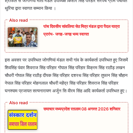
श्रीफल से जोगणिया माता मंडल उपाध्यक्ष किशोर सिंह परिहार सरपंच ग्राम पंचायत
थुरिया द्वारा स्वागत सम्मान किया ।
पांच दिवसीय सांवलिया सेठ मित्र मंडल द्वारा पैदल यात्रा
प्रारंभ- जगह-जगह भव्य स्वागत
इस अवसर पर उपस्थित जोगणियां मंडल सभी गांव के कार्यकर्ता उपस्थित हुए जिसमें
शिवसिंह पंवार शिवराज सिंह परिहार गोपाल सिंह परिहार विक्रम सिंह राठौड़ लखन
चौधरी गोपाल सिंह राठौड़ दीपक सिंह परिहार दशरथ सिंह परिहार तुफान सिंह चौहान
नेपाल सिंह परिहार मोहनलाल चौधरी महेंद्र सिंह परिहार शिवराज सिंह परिहार
घनश्याम प्रजापत सत्यनारायण अर्जुन सि वीरम सिंह आदि कार्यकर्ता उपस्थित हुए।
समाचार मध्यप्रदेश रतलाम 08 अगस्त 2026 शनिवार