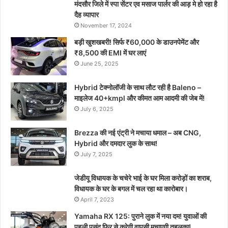
मंदसौर जिले में स्पा सेंटर एव मसाज पार्लर की आड़ मे हो रहा है
दैह व्यापार
November 17, 2024
बड़ी खुशखबरी! सिर्फ ₹60,000 के डाउनपेमेंट और
₹8,500 की EMI में घर लाएं
June 25, 2025
Hybrid टेक्नोलॉजी के साथ लौट रही है Baleno –
माइलेज 40+kmpl और कीमत आम आदमी की जेब में!
July 6, 2025
Brezza की नई एंट्री ने मचाया धमाल – अब CNG,
Hybrid और दमदार लुक के साथ!
July 7, 2025
जेडीयू विधायक के चचेरे भाई के घर मिला करोड़ों का शराब,
विधायक के घर के बगल में चल रहा था कारोबार।
April 7, 2023
Yamaha RX 125: पुराने लुक में नया दम! युवाओं की
पहली पसंद फिर से करेगी वापसी मचाएगी तहलका!