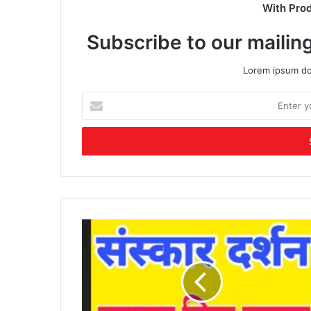
With Pro
Subscribe to our mailing
Lorem ipsum dol
Enter
your
Email
address