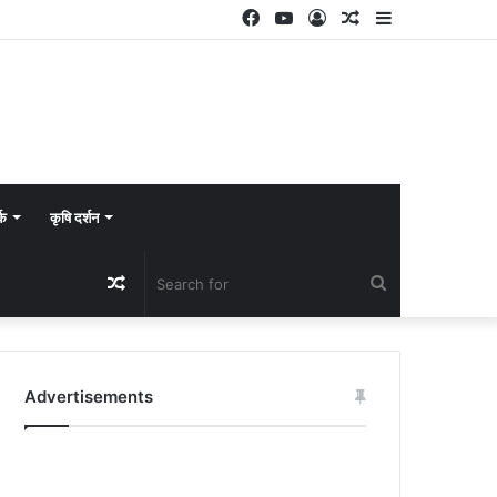
Facebook
YouTube
Log
Random
Sidebar
In
Article
्क
कृषि दर्शन
Random
Search
Article
for
Advertisements