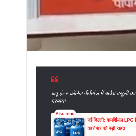
बापू इंटर कॉलेज पीपीगंज में अवैध वसूली क
गरमाया
नई दिल्ली: कमर्शियल LPG स
कारोबार को बड़ी राहत