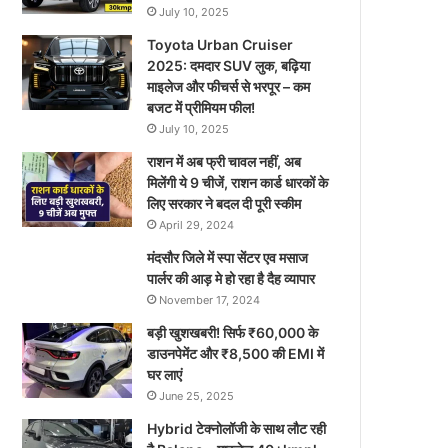
July 10, 2025
Toyota Urban Cruiser
2025: दमदार SUV लुक, बढ़िया
माइलेज और फीचर्स से भरपूर – कम
बजट में प्रीमियम फील!
July 10, 2025
राशन में अब फ्री चावल नहीं, अब
मिलेंगी ये 9 चीजें, राशन कार्ड धारकों के
लिए सरकार ने बदल दी पूरी स्कीम
April 29, 2024
मंदसौर जिले में स्पा सेंटर एव मसाज
पार्लर की आड़ मे हो रहा है दैह व्यापार
November 17, 2024
बड़ी खुशखबरी! सिर्फ ₹60,000 के
डाउनपेमेंट और ₹8,500 की EMI में
घर लाएं
June 25, 2025
Hybrid टेक्नोलॉजी के साथ लौट रही