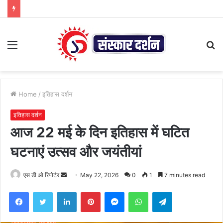
Menu
S
fo
Home
/
इतिहास दर्शन
इतिहास दर्शन
आज 22 मई के दिन इतिहास में घटित
घटनाएं उत्सव और जयंतीयां
Send
एस डी ओ रिपोर्टर
May 22, 2026
0
1
7 minutes read
an
Facebook
Twitter
LinkedIn
Pinterest
Messenger
WhatsApp
Telegram
email