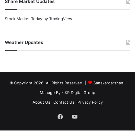
Share Market Updates
Stock Market Today
by TradingView
Weather Updates
© Copyright 2026, All Rights Reserved |
Sanskardarshan
|
Manage By - KP Digital Group
About Us
Contact Us
Privacy Policy
Facebook
YouTube