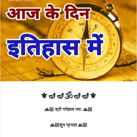
⚜️🪔🪔🕉️🪔🪔⚜️
🙏🏻 श्री गणेशाय नमः 🙏🏻
🙏🏻शुभ प्रभात 🙏🏻