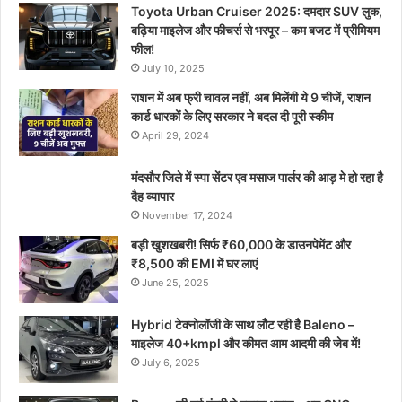
Toyota Urban Cruiser 2025: दमदार SUV लुक,
बढ़िया माइलेज और फीचर्स से भरपूर – कम बजट में प्रीमियम
फील!
July 10, 2025
राशन में अब फ्री चावल नहीं, अब मिलेंगी ये 9 चीजें, राशन
कार्ड धारकों के लिए सरकार ने बदल दी पूरी स्कीम
April 29, 2024
मंदसौर जिले में स्पा सेंटर एव मसाज पार्लर की आड़ मे हो रहा है
दैह व्यापार
November 17, 2024
बड़ी खुशखबरी! सिर्फ ₹60,000 के डाउनपेमेंट और
₹8,500 की EMI में घर लाएं
June 25, 2025
Hybrid टेक्नोलॉजी के साथ लौट रही है Baleno –
माइलेज 40+kmpl और कीमत आम आदमी की जेब में!
July 6, 2025