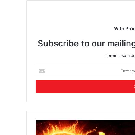
With Pro
Subscribe to our mailing
Lorem ipsum dol
Enter
your
Email
address