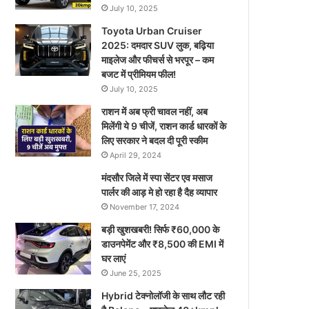
July 10, 2025
Toyota Urban Cruiser
2025: दमदार SUV लुक, बढ़िया
माइलेज और फीचर्स से भरपूर – कम
बजट में प्रीमियम फील!
July 10, 2025
राशन में अब फ्री चावल नहीं, अब
मिलेंगी ये 9 चीजें, राशन कार्ड धारकों के
लिए सरकार ने बदल दी पूरी स्कीम
April 29, 2024
मंदसौर जिले में स्पा सेंटर एव मसाज
पार्लर की आड़ मे हो रहा है दैह व्यापार
November 17, 2024
बड़ी खुशखबरी! सिर्फ ₹60,000 के
डाउनपेमेंट और ₹8,500 की EMI में
घर लाएं
June 25, 2025
Hybrid टेक्नोलॉजी के साथ लौट रही