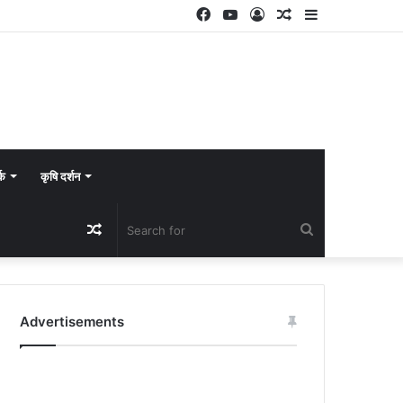
Facebook
YouTube
Log
Random
Sidebar
In
Article
्क
कृषि दर्शन
Random
Search
Article
for
Advertisements