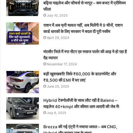
बढ़िया माइलेज और फीचर्स से भरपूर – कम बजट में प्रीमियम
फील!
July 10, 2025
राशन में अब फ्री चावल नहीं, अब मिलेंगी ये 9 चीजें, राशन
कार्ड धारकों के लिए सरकार ने बदल दी पूरी स्कीम
April 29, 2024
मंदसौर जिले में स्पा सेंटर एव मसाज पार्लर की आड़ मे हो रहा है
दैह व्यापार
November 17, 2024
बड़ी खुशखबरी! सिर्फ ₹60,000 के डाउनपेमेंट और
₹8,500 की EMI में घर लाएं
June 25, 2025
Hybrid टेक्नोलॉजी के साथ लौट रही है Baleno –
माइलेज 40+kmpl और कीमत आम आदमी की जेब में!
July 6, 2025
Brezza की नई एंट्री ने मचाया धमाल – अब CNG,
Hybrid और दमदार लुक के साथ!