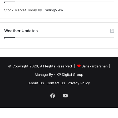
Stock Market Today
by TradingView
Weather Updates
© Copyright 2026, All Rights Reserved |
Sanskardarshan
|
Manage By - KP Digital Group
About Us
Contact Us
Privacy Policy
Facebook
YouTube