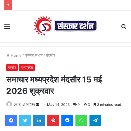
Menu
S
fo
Home
/
उज्जैन संभाग
/
मंदसौर
मंदसौर
मध्यप्रदेश
समाचार मध्यप्रदेश मंदसौर 15 मई
2026 शुक्रवार
Send
एस डी ओ रिपोर्टर
May 14, 2026
0
3
8 minutes read
an
Facebook
Twitter
LinkedIn
Pinterest
Messenger
WhatsApp
Telegram
email