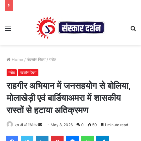
Menu
S
fo
Home
/
मंदसौर जिला
/
गरोठ
गरोठ
मंदसौर जिला
राहगीर अभियान में जनसहयोग से बोलिया,
मोलाखेड़ी एवं बार्डियाअमरा में शासकीय
रास्तों से हटाया अतिक्रमण
Send
एस डी ओ रिपोर्टर
May 8, 2026
0
50
1 minute read
an
Facebook
Twitter
LinkedIn
Pinterest
Messenger
WhatsApp
Telegram
email