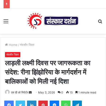
Menu
S
fo
Home
/
मंदसौर जिला
मंदसौर जिला
लाड़ली लक्ष्मी दिवस पर जागरूकता का
संदेश: रीना झिंझोरिया के मार्गदर्शन में
बालिकाओं को मिली नई दिशा
Send
एस डी ओ रिपोर्टर
May 3, 2026
0
15
1 minute read
an
Facebook
Twitter
LinkedIn
Pinterest
Messenger
WhatsApp
Telegram
email