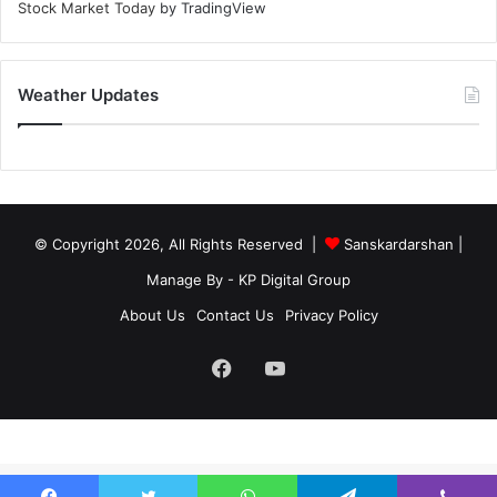
Stock Market Today
by TradingView
Weather Updates
© Copyright 2026, All Rights Reserved |
Sanskardarshan
|
Manage By - KP Digital Group
About Us
Contact Us
Privacy Policy
Facebook
YouTube
site-below-footer-wrap[data-section="section-below-footer-builder"] {