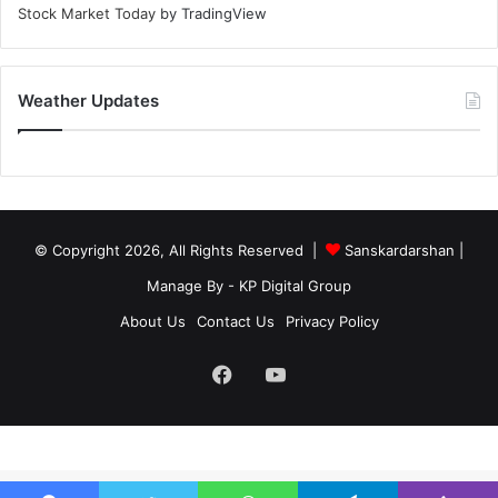
Stock Market Today
by TradingView
Weather Updates
© Copyright 2026, All Rights Reserved |
Sanskardarshan
|
Manage By - KP Digital Group
About Us
Contact Us
Privacy Policy
Facebook
YouTube
site-below-footer-wrap[data-section="section-below-footer-builder"] {