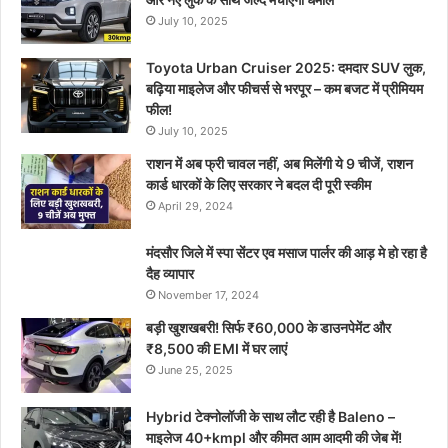
July 10, 2025
Toyota Urban Cruiser 2025: दमदार SUV लुक,
बढ़िया माइलेज और फीचर्स से भरपूर – कम बजट में प्रीमियम
फील!
July 10, 2025
राशन में अब फ्री चावल नहीं, अब मिलेंगी ये 9 चीजें, राशन
कार्ड धारकों के लिए सरकार ने बदल दी पूरी स्कीम
April 29, 2024
मंदसौर जिले में स्पा सेंटर एव मसाज पार्लर की आड़ मे हो रहा है
दैह व्यापार
November 17, 2024
बड़ी खुशखबरी! सिर्फ ₹60,000 के डाउनपेमेंट और
₹8,500 की EMI में घर लाएं
June 25, 2025
Hybrid टेक्नोलॉजी के साथ लौट रही है Baleno –
माइलेज 40+kmpl और कीमत आम आदमी की जेब में!