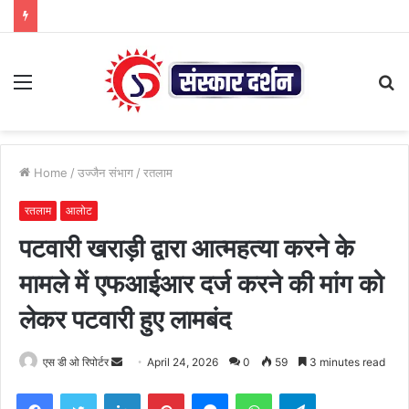
Menu
S
fo
Home
/
उज्जैन संभाग
/
रतलाम
रतलाम
आलोट
पटवारी खराड़ी द्वारा आत्महत्या करने के
मामले में एफआईआर दर्ज करने की मांग को
लेकर पटवारी हुए लामबंद
Send
एस डी ओ रिपोर्टर
April 24, 2026
0
59
3 minutes read
an
Facebook
Twitter
LinkedIn
Pinterest
Messenger
WhatsApp
Telegram
email