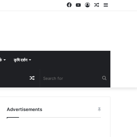
Facebook
YouTube
Log
Random
Sidebar
In
Article
्क
कृषि दर्शन
Random
Search
Article
for
Advertisements