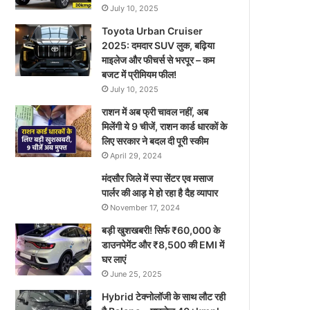
July 10, 2025
Toyota Urban Cruiser
2025: दमदार SUV लुक, बढ़िया
माइलेज और फीचर्स से भरपूर – कम
बजट में प्रीमियम फील!
July 10, 2025
राशन में अब फ्री चावल नहीं, अब
मिलेंगी ये 9 चीजें, राशन कार्ड धारकों के
लिए सरकार ने बदल दी पूरी स्कीम
April 29, 2024
मंदसौर जिले में स्पा सेंटर एव मसाज
पार्लर की आड़ मे हो रहा है दैह व्यापार
November 17, 2024
बड़ी खुशखबरी! सिर्फ ₹60,000 के
डाउनपेमेंट और ₹8,500 की EMI में
घर लाएं
June 25, 2025
Hybrid टेक्नोलॉजी के साथ लौट रही