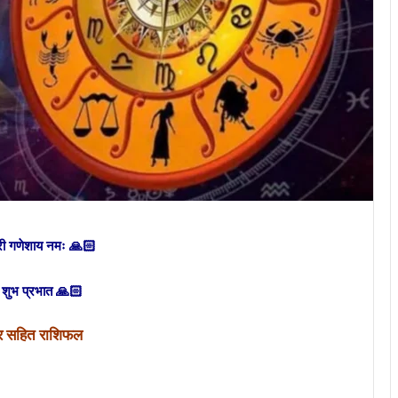
री गणेशाय नमः 🙏🏻
शुभ प्रभात 🙏🏻
हार सहित राशिफल