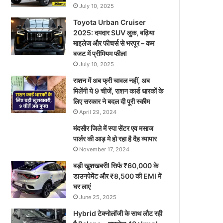
July 10, 2025
Toyota Urban Cruiser
2025: दमदार SUV लुक, बढ़िया
माइलेज और फीचर्स से भरपूर – कम
बजट में प्रीमियम फील!
July 10, 2025
राशन में अब फ्री चावल नहीं, अब
मिलेंगी ये 9 चीजें, राशन कार्ड धारकों के
लिए सरकार ने बदल दी पूरी स्कीम
April 29, 2024
मंदसौर जिले में स्पा सेंटर एव मसाज
पार्लर की आड़ मे हो रहा है दैह व्यापार
November 17, 2024
बड़ी खुशखबरी! सिर्फ ₹60,000 के
डाउनपेमेंट और ₹8,500 की EMI में
घर लाएं
June 25, 2025
Hybrid टेक्नोलॉजी के साथ लौट रही