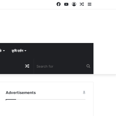
Facebook
YouTube
Log
Random
Sidebar
In
Article
्क
कृषि दर्शन
Random
Search
Article
for
Advertisements