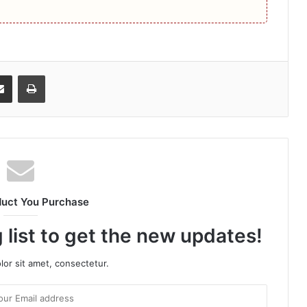
senger
Share via Email
Print
duct You Purchase
 list to get the new updates!
or sit amet, consectetur.