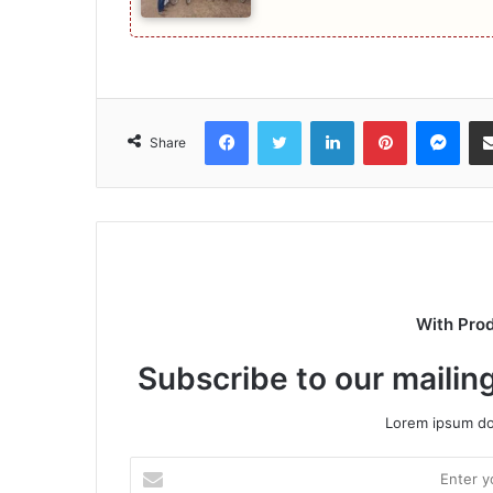
Facebook
Twitter
LinkedIn
Pinterest
Mes
Share
With Pro
Subscribe to our mailing
Lorem ipsum dol
Enter
your