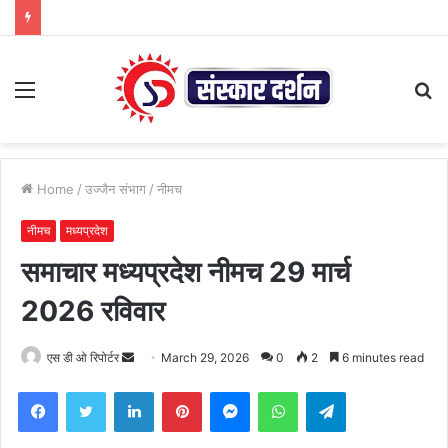
Menu
S
fo
Home
/
उज्जैन संभाग
/
नीमच
नीमच
मध्यप्रदेश
समाचार मध्यप्रदेश नीमच 29 मार्च
2026 रविवार
Send
एस डी ओ रिपोर्टर
March 29, 2026
0
2
6 minutes read
an
Facebook
Twitter
LinkedIn
Pinterest
Messenger
WhatsApp
Telegram
email