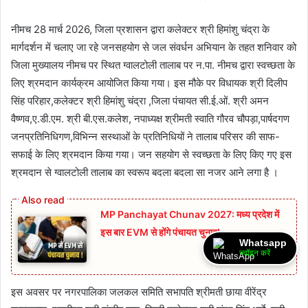
नीमच 28 मार्च 2026, जिला प्रशासन द्वारा कलेक्टर श्री हिमांशु चंद्रा के
मार्गदर्शन में चलाए जा रहे जनसहयोग से जल संवर्धन अभियान के तहत शनिवार को
जिला मुख्यालय नीमच पर स्थित ग्वालटोली तालाब पर न.पा. नीमच द्वारा स्‍वच्‍छता के
लिए श्रमदान कार्यक्रम आयोजित किया गया। इस मौके पर विधायक श्री दिलीप
सिंह परिहार,कलेक्‍टर श्री हिमांशु चंद्रा ,जिला पंचायत सी.ई.ओं. श्री अमन
वैष्‍णव,ए.डी.एम. श्री बी.एस.कलेश, नपाध्‍यक्ष श्रीमती स्‍वाति गौरव चौपड़ा,पार्षदगण
जनप्रतिनिधिगण,विभिन्‍न सस्‍थाओं के प्रतिनिधियों ने तालाब परिसर की साफ-
सफाई के लिए श्रमदान किया गया। जन सहयोग से स्‍वच्‍छता के लिए किए गए इस
श्रमदान से ग्‍वालटोली तालाब का स्‍वरूप बदला बदला सा नजर आने लगा है ।
MP Panchayat Chunav 2027: मध्य प्रदेश में
इस बार EVM से होंगे पंचायत चुनाव!
Whatsapp
ज्वॉइन करें
इस अवसर पर नगरपालिका जलकल समिति सभापति श्रीमती छाया वीरेंद्र