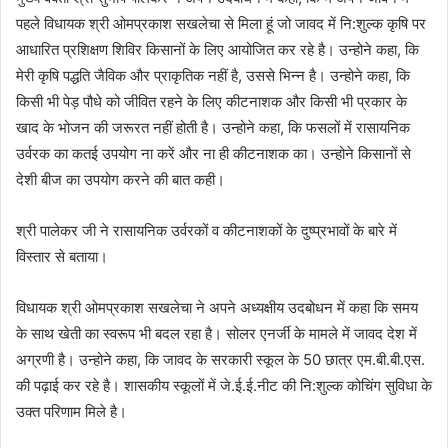
पहले विधायक श्री ओमप्रकाश सखलेचा से मिला हूं जो जावद में नि:शुल्‍क कृषि पर
आधारित प्रशिक्षण शिविर किसानों के लिए आयोजित कर रहे है। उन्‍होने कहा, कि
मेरी कृषि पद्धति जैविक और प्राकृतिक नहीं है, उससे भिन्‍न है। उन्‍होने कहा, कि
किसी भी पेड़ पौधे को जीवित रहने के लिए कीटनाशक और किसी भी प्रकार के
खाद के भोजन की जरूरत नहीं होती है। उन्‍होने कहा, कि फसलों में रासायनिक
उर्वरक का कतई उपयोग ना करें और ना ही कीटनाशक का। उन्‍होने किसानों से
देशी बीज का उपयोग करने की बात कही।
श्री पालेकर जी ने रासायनिक उर्वरकों व कीटनाशकों के दुष्‍प्रभावों के बारे में
विस्‍तार से बताया।
विधायक श्री ओमप्रकाश सखलेचा ने अपने अध्‍यक्षीय उदबोधन में कहा कि समय
के साथ खेती का स्‍वरूप भी बदल रहा है। सोलर एनर्जी के मामले में जावद देश में
अग्रणी है। उन्‍होने कहा, कि जावद के सरकारी स्‍कूल के 50 छात्र एम.बी.बी.एस.
की पढ़ाई कर रहे है। शासकीय स्‍कूलों में जे.ई.ई.नीट की नि:शुल्‍क कोचिंग सुविधा के
उक्‍त परिणाम मिले है।