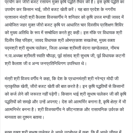
प्रयोग कर जीरो बजट रसायन मुक्‍त कृषि पद्धति तैयार की है। इस कृषि पद्धति का
उपयोग कर किसान भाई, जीरो बजट खेती करें। य‍ह बात प्रदेश के नगरीय
प्रशासन मंत्री श्री कैलाश विजयवर्गीय ने शनिवार को कृषि उपज मण्‍डी जावद में
आयोजित जहर मुक्‍त जीरो बजट कृषि पर आधारित चार दिवसीय प्रशिक्षण शिविर
को मुख्‍य अतिथि के रूप में सम्‍बोधित करते हुए कही। इस मौके पर विधायक श्री
दिलीप सिह परिहार, जावद विधायक श्री ओमप्रकाश सखलेचा, मुख्‍य वक्‍ता
पद्मश्री श्री सुभाष पालेकर, जिला अध्‍यक्ष श्रीमती वंदना खण्‍डेलवाल, नीमच
न.पा.अध्‍यक्ष श्रीमती स्‍वाति चौपड़ा, पूर्व सांसद श्री सुभाष जी, पूर्व विधायक कटनी
श्री कैलाश जी व अन्‍य जनप्रतिनिधिगण उपस्थित थे।
मंत्री श्री विजय वर्गीय ने कहा, कि देश के प्रधानमंत्री श्री नरेन्‍द्र मोदी जी
प्राकृतिक खेती, जीरो बजट खेती की बात करते है। इन कृषि पद्धतियों से किसानों
को कर्ज लेने की जरूरत नहीं पड़ेगी। किसान भाई श्री सुभाष पालेकर जी की कृषि
पद्धतियों को समझे और उन्‍हें अपनाए। देश को आत्‍मर्भिर बनाना है, कृषि क्षेत्र में भी
आत्‍मनिर्भर बनना है। श्री विजयवर्गीय ने कीटनाशक और रासायनिक उर्वरक को
मानवता का दुश्‍मन बताया।
मुख्‍य वक्‍ता श्री सुभाष पालेकर ने अपने उदबोधन में कहा, कि मैं अपने जीवन में