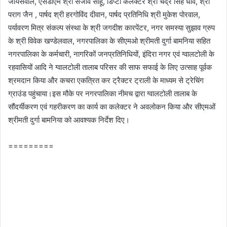
जायसवाल, एसडीएम श्री संजीव साहू, डिप्टी कलेक्टर श्री चंद्र सिंह धार्वे, श्री
पराग जैन , पार्षद श्री हरगोविंद दीवान, पार्षद प्रतिनिधि श्री मुकेश पोरवाल,
पर्यावरण मित्र संकल्प संस्था के श्री जगदीश कारपेंटर, नगर समस्‍या सुझाव ग्रुप
के श्री विवेक खण्‍डेलवाल, नगरपालिका के सीएमओ श्रीमती दुर्गा बामनिया सहित
नगरपालिका के कर्मचारी, नागरिकों जनप्रतिनिधियों, इंदिरा नगर एवं ग्वालटोली के
रहवासियों आदि ने ग्वालटोली तालाब परिसर की साफ सफाई के लिए उत्‍साह पूर्वक
श्रमदान किया और कचरा एकत्रित कर ट्रैक्टर ट्राली के माध्यम से ट्रेचिंग
ग्राउंड पहुंचाया।इस मौके पर नगरपालिका नीमच द्वारा ग्वालटोली तालाब के
सौंदर्यीकरण एवं गहरीकरण का कार्य का कलेक्‍टर ने अवलोकन किया और सीएमओं
श्रीमती दुर्गा बामनिया को आवश्‍यक निर्देश दिए।
=========