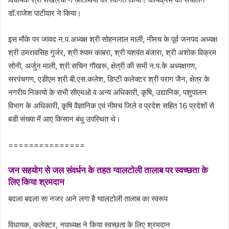
डॉ.राजेश पाटीदार ने किया।
इस मौके पर जावद न.प.अध्‍यक्ष श्री सोहनलाल माली, नीमच के पूर्व जनपद अध्‍यक्ष
श्री उमरावसिह गुर्जर, श्री श्‍याम काबरा, श्री यशवंत बंजारा, श्री अशोक विक्रम
सोनी, अर्जुन माली, श्री सचिन गौखरू, क्षेत्री की सभी न.प.के अध्‍यक्षगण,
सरपंचगण, एडीएम श्री बी.एस.कलेश, डिप्‍टी कलेक्‍टर श्री पराग जैन, क्षेत्र के
नगरीय निकायो के सभी सीएमओ व अन्‍य अधिकारी, कृषि, उद्यानिक, पशुपालन
विभाग के अधिकारी, कृषि वैज्ञानिक एवं नीमच जिले व प्रदेश सहित 16 प्रदेशों से
बडी संख्‍या में आए किसान बंधु उपस्थित थे।
===============
जन सहयोग से जल संवर्धन के तहत ग्वालटोली तालाब पर स्वच्छता के
लिए किया श्रमदान
बदला बदला सा नजर आने लगा है ग्‍वालटोली तालाब का स्‍वरूप
विधायक, कलेक्‍टर, नपाध्‍यक्ष ने किया स्‍वच्‍छता के लिए श्रमदान