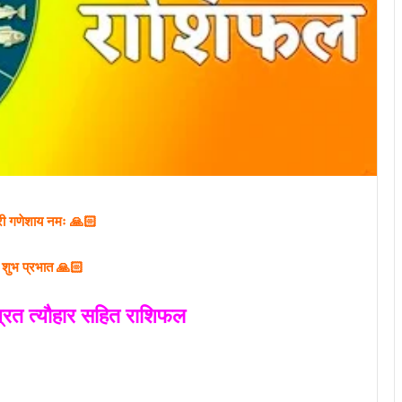
री गणेशाय नमः 🙏🏻
शुभ प्रभात 🙏🏻
व्रत त्यौहार सहित राशिफल