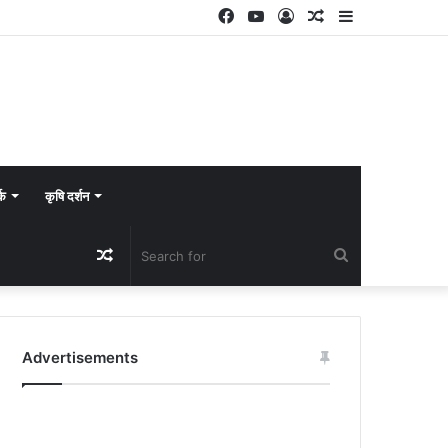
Facebook
YouTube
Log
Random
Sidebar
In
Article
्क
कृषि दर्शन
Random
Search
Article
for
Advertisements