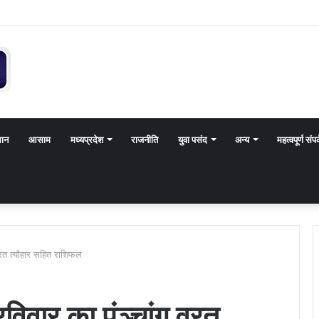
थान
आसाम
मध्यप्रदेश
राजनीति
युवा पसंद
अन्य
महत्वपूर्ण संपर
्रत त्यौहार सहित राशिफल
वार का पंञ्चांग व्रत