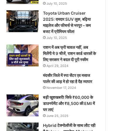
July 10, 2025
Toyota Urban Cruiser
2025: दमदार SUV लुक, बढ़िया
माइलेज और फीचर्स से भरपूर – कम
बजट में प्रीमियम फील!
July 10, 2025
राशन में अब फ्री चावल नहीं, अब
मिलेंगी ये 9 चीजें, राशन कार्ड धारकों के
लिए सरकार ने बदल दी पूरी स्कीम
April 29, 2024
मंदसौर जिले में स्पा सेंटर एव मसाज
पार्लर की आड़ मे हो रहा है दैह व्यापार
November 17, 2024
बड़ी खुशखबरी! सिर्फ ₹60,000 के
डाउनपेमेंट और ₹8,500 की EMI में
घर लाएं
June 25, 2025
Hybrid टेक्नोलॉजी के साथ लौट रही