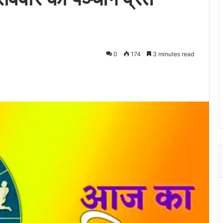
0
174
3 minutes read