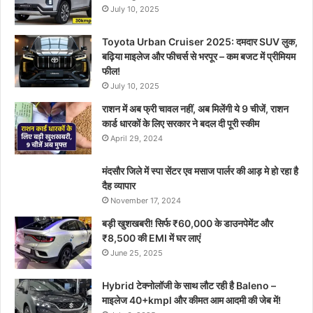
July 10, 2025
Toyota Urban Cruiser 2025: दमदार SUV लुक,
बढ़िया माइलेज और फीचर्स से भरपूर – कम बजट में प्रीमियम
फील!
July 10, 2025
राशन में अब फ्री चावल नहीं, अब मिलेंगी ये 9 चीजें, राशन
कार्ड धारकों के लिए सरकार ने बदल दी पूरी स्कीम
April 29, 2024
मंदसौर जिले में स्पा सेंटर एव मसाज पार्लर की आड़ मे हो रहा है
दैह व्यापार
November 17, 2024
बड़ी खुशखबरी! सिर्फ ₹60,000 के डाउनपेमेंट और
₹8,500 की EMI में घर लाएं
June 25, 2025
Hybrid टेक्नोलॉजी के साथ लौट रही है Baleno –
माइलेज 40+kmpl और कीमत आम आदमी की जेब में!