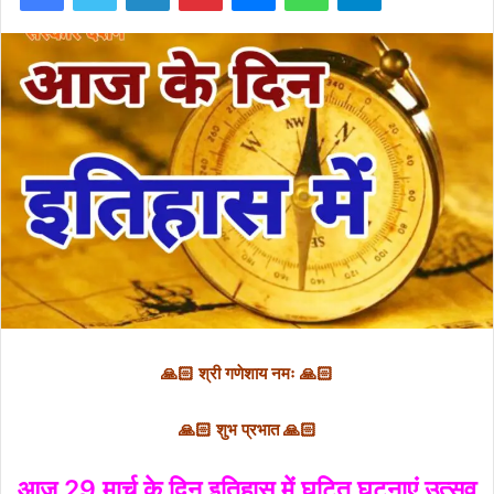
🙏🏻 श्री गणेशाय नमः 🙏🏻
🙏🏻 शुभ प्रभात 🙏🏻
आज 29 मार्च के दिन इतिहास में घटित घटनाएं उत्सव