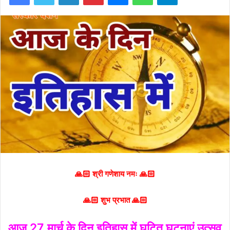
🙏🏻 श्री गणेशाय नमः 🙏🏻
🙏🏻 शुभ प्रभात 🙏🏻
आज 27 मार्च के दिन इतिहास में घटित घटनाएं उत्सव