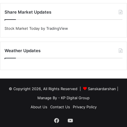
Share Market Updates
Stock Market Today
by TradingView
Weather Updates
© Copyright 2026, All Rights Reserved |
Sanskardarshan
|
Manage By - KP Digital Group
About Us
Contact Us
Privacy Policy
Facebook
YouTube