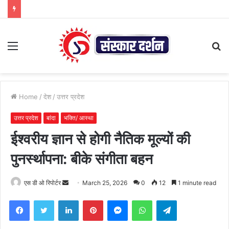
Menu
S
fo
Home
/
देश
/
उत्तर प्रदेश
उत्तर प्रदेश
बांदा
भक्ति/ आस्था
ईश्वरीय ज्ञान से होगी नैतिक मूल्यों की
पुनर्स्थापना: बीके संगीता बहन
Send
एस डी ओ रिपोर्टर
March 25, 2026
0
12
1 minute read
an
Facebook
Twitter
LinkedIn
Pinterest
Messenger
WhatsApp
Telegram
email