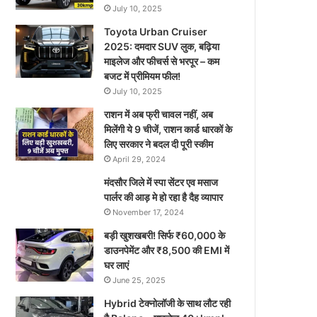
July 10, 2025
Toyota Urban Cruiser
2025: दमदार SUV लुक, बढ़िया
माइलेज और फीचर्स से भरपूर – कम
बजट में प्रीमियम फील!
July 10, 2025
राशन में अब फ्री चावल नहीं, अब
मिलेंगी ये 9 चीजें, राशन कार्ड धारकों के
लिए सरकार ने बदल दी पूरी स्कीम
April 29, 2024
मंदसौर जिले में स्पा सेंटर एव मसाज
पार्लर की आड़ मे हो रहा है दैह व्यापार
November 17, 2024
बड़ी खुशखबरी! सिर्फ ₹60,000 के
डाउनपेमेंट और ₹8,500 की EMI में
घर लाएं
June 25, 2025
Hybrid टेक्नोलॉजी के साथ लौट रही