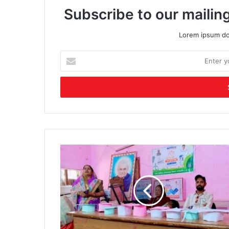
Subscribe to our mailing
Lorem ipsum dol
Enter
your
Email
address