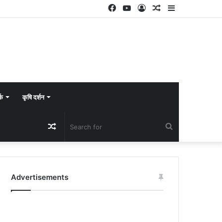
Facebook
YouTube
Log
Random
Sidebar
In
Article
्क
कृषि दर्शन
Random
Search
Article
for
Advertisements