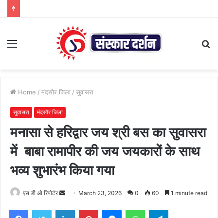
Menu
S
fo
Home
/
मंदसौर जिला
/
सुवासरा
सुवासरा
मंदसौर जिला
मनासा से हरिद्वार जय श्री बस का सुवासरा
में बाबा रामापीर की जय जयकारों के साथ
भव्य शुभारंभ किया गया
Send
एस डी ओ रिपोर्टर
March 23, 2026
0
60
1 minute read
an
Facebook
Twitter
LinkedIn
Pinterest
Messenger
WhatsApp
Telegram
email