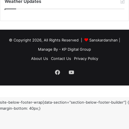
Weather Updates
© Copyright 2026, All Rights Reserved |
Sanskardarshan
|
Manage By - KP Digital Group
About Us
Contact Us
Privacy Policy
Facebook
YouTube
site-below-footer-wrap[data-section="section-below-footer-builder"] {
margin-bottom: 40px;}