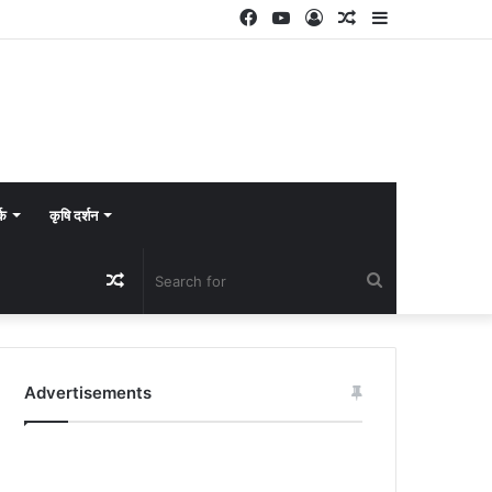
Facebook
YouTube
Log
Random
Sidebar
In
Article
्क
कृषि दर्शन
Random
Search
Article
for
Advertisements