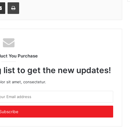
senger
Share via Email
Print
duct You Purchase
 list to get the new updates!
or sit amet, consectetur.