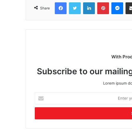
Facebook
Twitter
LinkedIn
Pinterest
Mes
Share
With Pro
Subscribe to our mailing
Lorem ipsum dol
Enter
your
Email
address