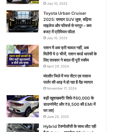
July 10, 2025
Toyota Urban Cruiser
2025: दमदार SUV लुक, बढ़िया
माइलेज और फीचर्स से भरपूर – कम
बजट में प्रीमियम फील!
July 10, 2025
राशन में अब फ्री चावल नहीं, अब
मिलेंगी ये 9 चीजें, राशन कार्ड धारकों के
लिए सरकार ने बदल दी पूरी स्कीम
April 29, 2024
मंदसौर जिले में स्पा सेंटर एव मसाज
पार्लर की आड़ मे हो रहा है दैह व्यापार
November 17, 2024
बड़ी खुशखबरी! सिर्फ ₹60,000 के
डाउनपेमेंट और ₹8,500 की EMI में
घर लाएं
June 25, 2025
Hybrid टेक्नोलॉजी के साथ लौट रही