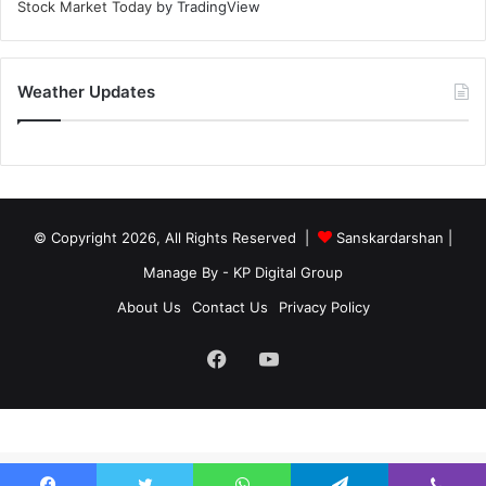
Stock Market Today
by TradingView
Weather Updates
© Copyright 2026, All Rights Reserved |
Sanskardarshan
|
Manage By - KP Digital Group
About Us
Contact Us
Privacy Policy
Facebook
YouTube
site-below-footer-wrap[data-section="section-below-footer-builder"] {