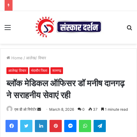
Menu
S
fo
Home
/
आलेख/ विचार
आलेख/ विचार
मंदसौर जिला
शामगढ़
ब्लॉक मेडिकल ऑफिसर डॉ मनीष दानगढ़
ने सराहनीय सेवाएं रही
Send
एस डी ओ रिपोर्टर
March 8, 2026
0
37
1 minute read
an
Facebook
Twitter
LinkedIn
Pinterest
Messenger
WhatsApp
Telegram
email