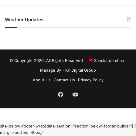
Weather Updates
© Copyright 2026, All Rights Reserved |
Sanskardarshan
|
Manage By - KP Digital Group
About Us
Contact Us
Privacy Policy
Facebook
YouTube
site-below-footer-wrap[data-section="section-below-footer-builder"] {
margin-bottom: 40px;}