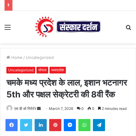
Menu
S
fo
Home
/
Uncategorized
Uncategorized
भोपाल
मध्यप्रदेश
चमके मध्य प्रदेश के लाल, इशान भटनागर
5th और पक्षल सेक्रेटरी की 8वी रैंक
Send
एस डी ओ रिपोर्टर
March 7, 2026
0
0
2 minutes read
an
Facebook
Twitter
LinkedIn
Pinterest
Messenger
WhatsApp
Telegram
email