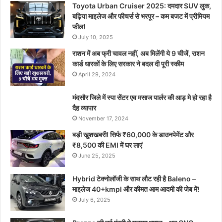
Toyota Urban Cruiser 2025: दमदार SUV लुक,
बढ़िया माइलेज और फीचर्स से भरपूर – कम बजट में प्रीमियम
फील!
July 10, 2025
राशन में अब फ्री चावल नहीं, अब मिलेंगी ये 9 चीजें, राशन
कार्ड धारकों के लिए सरकार ने बदल दी पूरी स्कीम
April 29, 2024
मंदसौर जिले में स्पा सेंटर एव मसाज पार्लर की आड़ मे हो रहा है
दैह व्यापार
November 17, 2024
बड़ी खुशखबरी! सिर्फ ₹60,000 के डाउनपेमेंट और
₹8,500 की EMI में घर लाएं
June 25, 2025
Hybrid टेक्नोलॉजी के साथ लौट रही है Baleno –
माइलेज 40+kmpl और कीमत आम आदमी की जेब में!
July 6, 2025