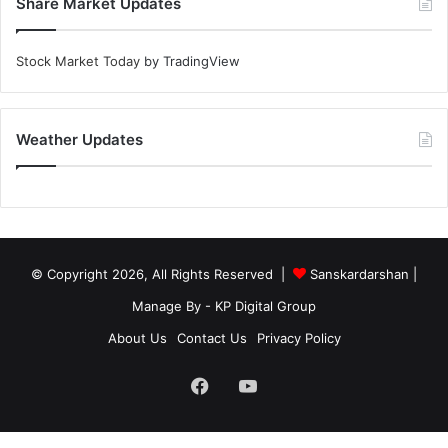
Share Market Updates
Stock Market Today
by TradingView
Weather Updates
© Copyright 2026, All Rights Reserved |
Sanskardarshan
|
Manage By - KP Digital Group
About Us
Contact Us
Privacy Policy
Facebook
YouTube