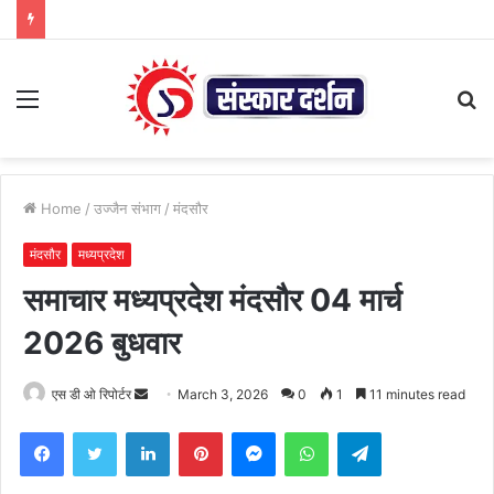
Menu
S
fo
Home
/
उज्जैन संभाग
/
मंदसौर
मंदसौर
मध्यप्रदेश
समाचार मध्यप्रदेश मंदसौर 04 मार्च
2026 बुधवार
Send
एस डी ओ रिपोर्टर
March 3, 2026
0
1
11 minutes read
an
Facebook
Twitter
LinkedIn
Pinterest
Messenger
WhatsApp
Telegram
email