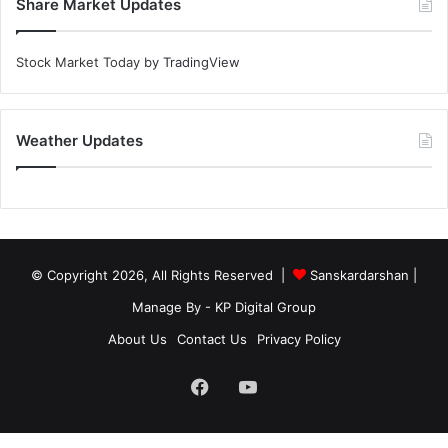
Share Market Updates
Stock Market Today
by TradingView
Weather Updates
© Copyright 2026, All Rights Reserved |
Sanskardarshan
|
Manage By - KP Digital Group
About Us
Contact Us
Privacy Policy
Facebook
YouTube