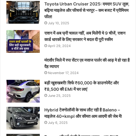
Toyota Urban Cruiser 2025: दमदार SUV लुक,
बढ़िया माइलेज और फीचर्स से भरपूर – कम बजट में प्रीमियम
फील!
July 10, 2025
राशन में अब फ्री चावल नहीं, अब मिलेंगी ये 9 चीजें, राशन
कार्ड धारकों के लिए सरकार ने बदल दी पूरी स्कीम
April 29, 2024
मंदसौर जिले में स्पा सेंटर एव मसाज पार्लर की आड़ मे हो रहा है
दैह व्यापार
November 17, 2024
बड़ी खुशखबरी! सिर्फ ₹60,000 के डाउनपेमेंट और
₹8,500 की EMI में घर लाएं
June 25, 2025
Hybrid टेक्नोलॉजी के साथ लौट रही है Baleno –
माइलेज 40+kmpl और कीमत आम आदमी की जेब में!
July 6, 2025