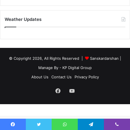
Weather Updates
© Copyright 2026, All Rights Reserved |
Sanskardarshan
|
Manage By - KP Digital Group
About Us
Contact Us
Privacy Policy
Facebook
YouTube
site-below-footer-wrap[data-section="section-below-footer-builder"] {
margin-bottom: 40px;}