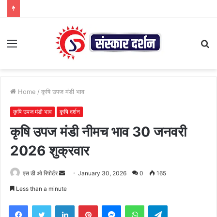
Menu
S
fo
Home
/
कृषि उपज मंडी भाव
कृषि उपज मंडी भाव
कृषि दर्शन
कृषि उपज मंडी नीमच भाव 30 जनवरी
2026 शुक्रवार
Send
एस डी ओ रिपोर्टर
January 30, 2026
0
165
an
Less than a minute
email
Facebook
Twitter
LinkedIn
Pinterest
Messenger
WhatsApp
Telegram